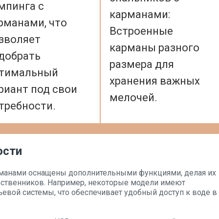
мпинга с
карманами:
рманами, что
Встроенные
зволяет
карманы разного
добрать
размера для
тимальный
хранения важных
риант под свои
мелочей.
требности.
ости
рманами оснащены дополнительными функциями, делая их
ственников. Например, некоторые модели имеют
евой системы, что обеспечивает удобный доступ к воде в