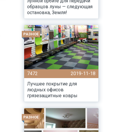
лунной орбите для передачи
образцов луны — следующая
остановка, Земля!
РАЗНОЕ
е
7472
2019-11-18
Лучшее покрытие для
людных офисов
грязезащитные ковры
РАЗНОЕ