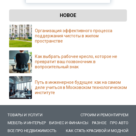
НОВОЕ
Организация эффективного процесса
поддержания чистоты в жилом
пространстве
Как выбрать рабочее кресло, которое не
превратит ваш позвоночник в
вопросительный знак
Путь в инженерное будущее: как на самом
деле учиться в Московском технологическом
институте
ТОВАРЫ И УСЛУГИ
СТРОИМ И РЕМОНТИРУЕМ
МЕБЕЛЬ И ИНТЕРЬЕР
БИЗНЕС И ФИНАНСЫ
РАЗНОЕ
ПРО АВТО
ВСЕ ПРО НЕДВИЖИМОСТЬ
КАК СТАТЬ КРАСИВОЙ И МОДНОЙ