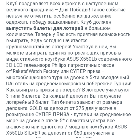
Клуб поздравляет всех игроков с наступлением
великого праздника – Дня Победы! Такое событие
нельзя не отметить, особенно когда желание
одержать победу зашкаливает. Клуб должен
выпустить билеты для лотерей
в большом
количестве. Теперь у Вас есть приятная возможность
выиграть, ведь сегодня начитается
крупномасштабная лотерея! Участвуя в ней, Вы
можете выиграть один из потрясающих призов в
виде: стильного ноутбука ASUS X550Lb современного
3D LED телевизора Philips патриотичных часов
от"Raketa"Watch Factory или СУПЕР приза –
многообещающего тура на двоих в 5-ти звездочный
UAI отель на средиземноморском побережье Турции!
Как выиграть призы в лотерее? В лотерее участвуют
3 типа билетов. За каждый депозит Вы получаете
лотерейный билет. Тип билета зависит от размера
депозита. GOLD за депозит от $75 для участия в
розыгрыше СУПЕР ПРИЗА - путевки на средиземное
море на двоих в отель 5* с пакетом ультра всё
включено или одного из 7 мощных ноутбуков ASUS
X550Lb SILVER за депозит от $50 для участия в