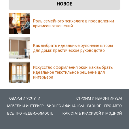
НОВОЕ
Роль семейного психолога в преодолении
кризисов отношений
Как выбрать идеальные рулонные шторы
для дома: практическое руководство
Искусство оформления окон: как выбрать
идеальное текстильное решение для
интерьера
ТОВАРЫ И УСЛУГИ
СТРОИМ И РЕМОНТИРУЕМ
МЕБЕЛЬ И ИНТЕРЬЕР
БИЗНЕС И ФИНАНСЫ
РАЗНОЕ
ПРО АВТО
ВСЕ ПРО НЕДВИЖИМОСТЬ
КАК СТАТЬ КРАСИВОЙ И МОДНОЙ