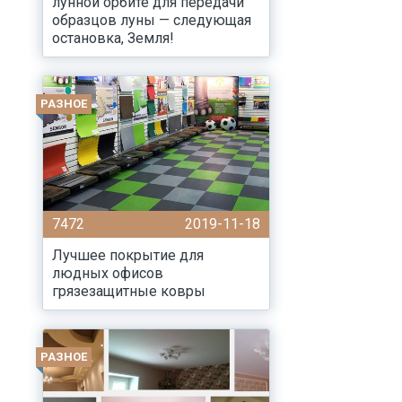
лунной орбите для передачи
образцов луны — следующая
остановка, Земля!
РАЗНОЕ
7472
2019-11-18
Лучшее покрытие для
людных офисов
грязезащитные ковры
РАЗНОЕ