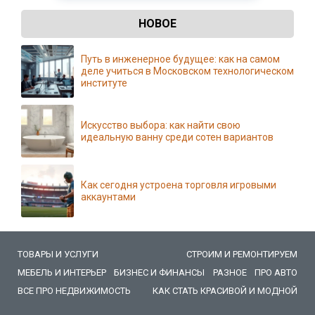
НОВОЕ
Путь в инженерное будущее: как на самом
деле учиться в Московском технологическом
институте
Искусство выбора: как найти свою
идеальную ванну среди сотен вариантов
Как сегодня устроена торговля игровыми
аккаунтами
ТОВАРЫ И УСЛУГИ
СТРОИМ И РЕМОНТИРУЕМ
МЕБЕЛЬ И ИНТЕРЬЕР
БИЗНЕС И ФИНАНСЫ
РАЗНОЕ
ПРО АВТО
ВСЕ ПРО НЕДВИЖИМОСТЬ
КАК СТАТЬ КРАСИВОЙ И МОДНОЙ