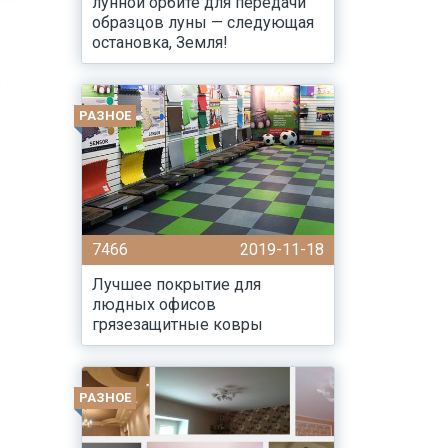
лунной орбите для передачи
образцов луны — следующая
остановка, Земля!
в
РАЗНОЕ
7466
2019-11-18
Лучшее покрытие для
людных офисов
грязезащитные ковры
РАЗНОЕ