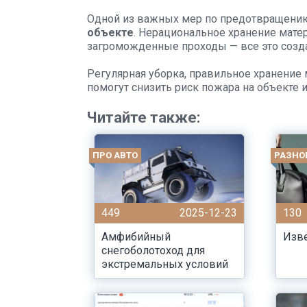
Одной из важных мер по предотвращени
объекте
. Нерациональное хранение мат
загроможденные проходы — все это созда
Регулярная уборка, правильное хранение
помогут снизить риск пожара на объекте 
Читайте также:
ПРО АВТО
РАЗНО
449
2025-12-23
130
Амфибийный
Изв
снегоболотоход для
экстремальных условий