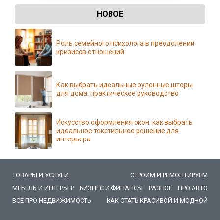
НОВОЕ
Роль семейного психолога в преодолении
кризисов отношений
Как выбрать идеальные рулонные шторы
для дома: практическое руководство
Искусство оформления окон: как выбрать
идеальное текстильное решение для
интерьера
ТОВАРЫ И УСЛУГИ
СТРОИМ И РЕМОНТИРУЕМ
МЕБЕЛЬ И ИНТЕРЬЕР
БИЗНЕС И ФИНАНСЫ
РАЗНОЕ
ПРО АВТО
ВСЕ ПРО НЕДВИЖИМОСТЬ
КАК СТАТЬ КРАСИВОЙ И МОДНОЙ