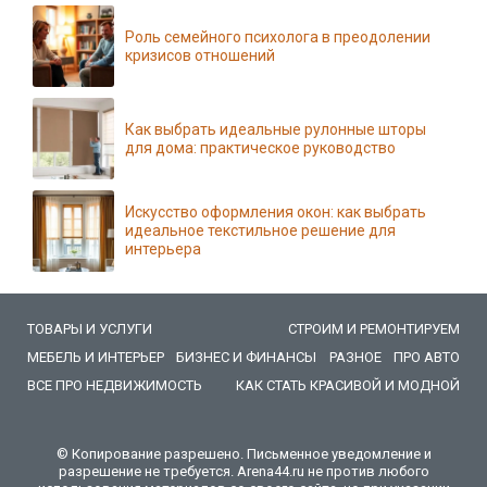
Роль семейного психолога в преодолении
кризисов отношений
Как выбрать идеальные рулонные шторы
для дома: практическое руководство
Искусство оформления окон: как выбрать
идеальное текстильное решение для
интерьера
ТОВАРЫ И УСЛУГИ
СТРОИМ И РЕМОНТИРУЕМ
МЕБЕЛЬ И ИНТЕРЬЕР
БИЗНЕС И ФИНАНСЫ
РАЗНОЕ
ПРО АВТО
ВСЕ ПРО НЕДВИЖИМОСТЬ
КАК СТАТЬ КРАСИВОЙ И МОДНОЙ
© Копирование разрешено. Письменное уведомление и
разрешение не требуется. Arena44.ru не против любого