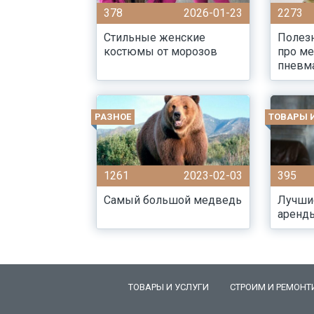
378
2026-01-23
2273
Стильные женские
Полез
костюмы от морозов
про м
пневм
РАЗНОЕ
ТОВАРЫ 
1261
2023-02-03
395
Самый большой медведь
Лучши
аренд
ТОВАРЫ И УСЛУГИ
СТРОИМ И РЕМОНТ