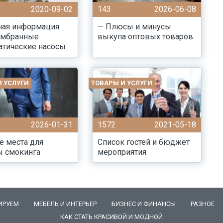
2020-09-02
143
2026-06-08
ная информация
— Плюсы и минусы
ембранные
выкупа оптовых товаров
атические насосы
И УСЛУГИ
ТОВАРЫ И УСЛУГИ
2026-01-31
1572
2021-05-18
е места для
Список гостей и бюджет
ы смокинга
мероприятия
ИРУЕМ
МЕБЕЛЬ И ИНТЕРЬЕР
БИЗНЕС И ФИНАНСЫ
РАЗНОЕ
КАК СТАТЬ КРАСИВОЙ И МОДНОЙ