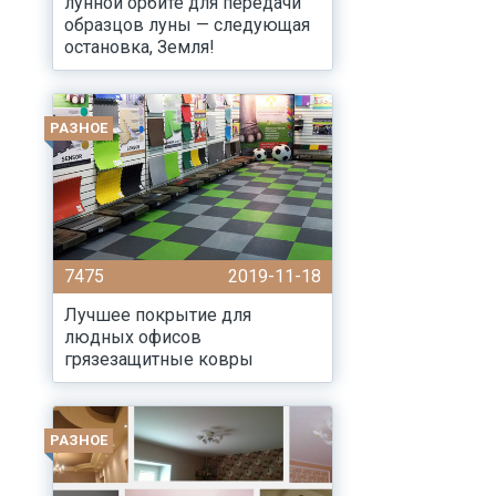
лунной орбите для передачи
образцов луны — следующая
остановка, Земля!
РАЗНОЕ
7475
2019-11-18
Лучшее покрытие для
людных офисов
грязезащитные ковры
РАЗНОЕ