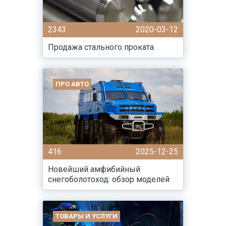
2343
2020-03-12
Продажа стального проката
ПРО АВТО
416
2025-12-25
Новейший амфибийный
снегоболотоход: обзор моделей
ТОВАРЫ И УСЛУГИ