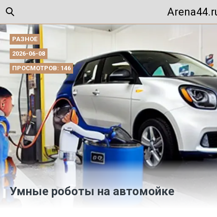
Arena44.r
РАЗНОЕ
2026-06-08
ПРОСМОТРОВ: 146
Умные роботы на автомойке