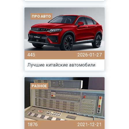
ПРО АВТО
445
2026-01-27
Лучшие китайские автомобили
РАЗНОЕ
1876
2021-12-21