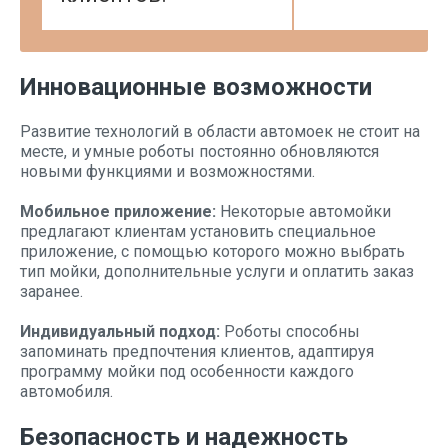
Инновационные возможности
Развитие технологий в области автомоек не стоит на
месте, и умные роботы постоянно обновляются
новыми функциями и возможностями.
Мобильное приложение:
Некоторые автомойки
предлагают клиентам установить специальное
приложение, с помощью которого можно выбрать
тип мойки, дополнительные услуги и оплатить заказ
заранее.
Индивидуальный подход:
Роботы способны
запоминать предпочтения клиентов, адаптируя
программу мойки под особенности каждого
автомобиля.
Безопасность и надежность