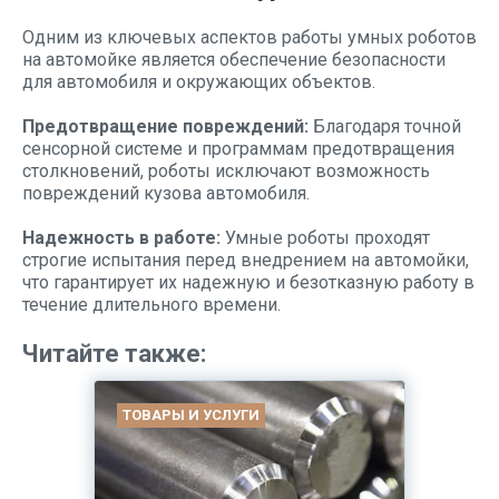
Одним из ключевых аспектов работы умных роботов
на автомойке является обеспечение безопасности
для автомобиля и окружающих объектов.
Предотвращение повреждений:
Благодаря точной
сенсорной системе и программам предотвращения
столкновений, роботы исключают возможность
повреждений кузова автомобиля.
Надежность в работе:
Умные роботы проходят
строгие испытания перед внедрением на автомойки,
что гарантирует их надежную и безотказную работу в
течение длительного времени.
Читайте также:
ТОВАРЫ И УСЛУГИ