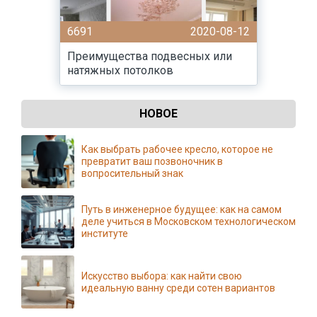
6691
2020-08-12
Преимущества подвесных или
натяжных потолков
НОВОЕ
Как выбрать рабочее кресло, которое не
превратит ваш позвоночник в
вопросительный знак
Путь в инженерное будущее: как на самом
деле учиться в Московском технологическом
институте
Искусство выбора: как найти свою
идеальную ванну среди сотен вариантов