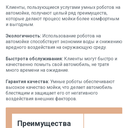
Клиенты, пользующиеся услугами умных роботов на
автомойке, получают целый ряд преимуществ,
которые делают процесс мойки более комфортным
и выгодным.
Экологичность:
Использование роботов на
автомойке способствует экономии воды и снижению
вредного воздействия на окружающую среду.
Быстрота обслуживания:
Клиенты могут быстро и
качественно помыть свой автомобиль, не тратя
много времени на ожидание.
Гарантия качества:
Умные роботы обеспечивают
высокое качество мойки, что делает автомобиль
блестящим и защищает его от негативного
воздействия внешних факторов.
Преимущества