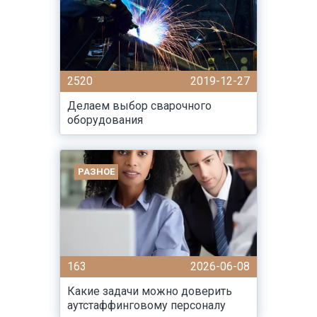
2520
2019-12-27
Делаем выбор сварочного
оборудования
РАЗНОЕ
163
2026-06-08
Какие задачи можно доверить
аутстаффинговому персоналу