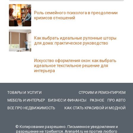
Роль семейного психолога в преодолении
кризисов отношений
Как выбрать идеальные рулонные шторы
для дома: практическое руководство
Искусство оформления окон: как выбрать
идеальное текстильное решение для
интерьера
ТОВАРЫ И УСЛУГИ
СТРОИМ И РЕМОНТИРУЕМ
МЕБЕЛЬ И ИНТЕРЬЕР
БИЗНЕС И ФИНАНСЫ
РАЗНОЕ
ПРО АВТО
ВСЕ ПРО НЕДВИЖИМОСТЬ
КАК СТАТЬ КРАСИВОЙ И МОДНОЙ
© Копирование разрешено. Письменное уведомление и
разрешение не требуется. Arena44.ru не против любого