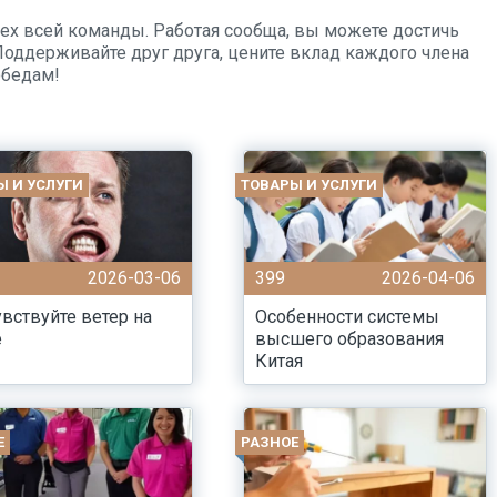
спех всей команды. Работая сообща, вы можете достичь
Поддерживайте друг друга, цените вклад каждого члена
обедам!
Ы И УСЛУГИ
ТОВАРЫ И УСЛУГИ
2026-03-06
399
2026-04-06
вствуйте ветер на
Особенности системы
е
высшего образования
Китая
Е
РАЗНОЕ