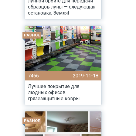
лунной орбите для передачи
образцов луны — следующая
остановка, Земля!
РАЗНОЕ
е
7466
2019-11-18
Лучшее покрытие для
людных офисов
грязезащитные ковры
РАЗНОЕ