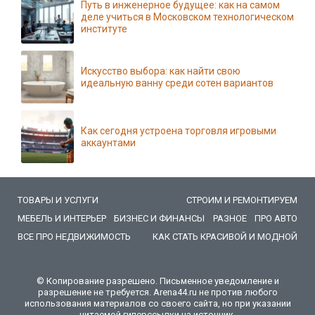
Путь в инженерное будущее: как на самом
деле учиться в Московском технологическом
институте
Искусство выбора: как найти свою
идеальную ванну среди сотен вариантов
Как сегодня устроена торговля игровыми
аккаунтами
ТОВАРЫ И УСЛУГИ
СТРОИМ И РЕМОНТИРУЕМ
МЕБЕЛЬ И ИНТЕРЬЕР
БИЗНЕС И ФИНАНСЫ
РАЗНОЕ
ПРО АВТО
ВСЕ ПРО НЕДВИЖИМОСТЬ
КАК СТАТЬ КРАСИВОЙ И МОДНОЙ
© Копирование разрешено. Письменное уведомление и
разрешение не требуется. Arena44.ru не против любого
использования материалов со своего сайта, но при указании
читаемой гиперссылки на источник.