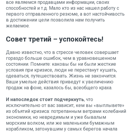
все являемся продавцами информации, своих
способностей и т.д. Мало кто из нас нашел работу с
первого отправленного резюме, а вот настойчивость
в достижении цели позволила нам получить
желаемое.
Совет третий – успокойтесь!
Давно известно, что в стрессе человек совершает
гораздо больше ошибок, чем в уравновешенном
состоянии. Помните: каковы бы ни были жесткие
условия при кризисе, люди не перестанут кушать,
одеваться, путешествовать. Жизнь не закончится.
Ваши умелые действия приведут к увеличению
продаж на фоне, казалось бы, всеобщего краха.
И напоследок стоит подчеркнуть
, что
исключительно от вас зависит, кем вы «выплывете»
из объятий кризиса: потрепанным ветрами колебаний
экономики, но невредимым и уже бывалым
морским волком, или же маленьким бумажным
корабликом, затонувшим у самых берегов начала