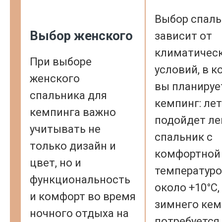
Выбор спаль
Выбор женского
зависит от
климатичес
При выборе
условий, в к
женского
вы планируе
спальника для
кемпинг: ле
кемпинга важно
подойдет ле
учитывать не
спальник с
только дизайн и
комфортной
цвет, но и
температур
функциональность
около +10°C,
и комфорт во время
зимнего кем
ночного отдыха на
потребуется