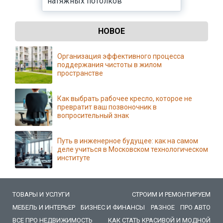
натяжных потолков
НОВОЕ
Организация эффективного процесса
поддержания чистоты в жилом
пространстве
Как выбрать рабочее кресло, которое не
превратит ваш позвоночник в
вопросительный знак
Путь в инженерное будущее: как на самом
деле учиться в Московском технологическом
институте
ТОВАРЫ И УСЛУГИ
СТРОИМ И РЕМОНТИРУЕМ
МЕБЕЛЬ И ИНТЕРЬЕР
БИЗНЕС И ФИНАНСЫ
РАЗНОЕ
ПРО АВТО
ВСЕ ПРО НЕДВИЖИМОСТЬ
КАК СТАТЬ КРАСИВОЙ И МОДНОЙ