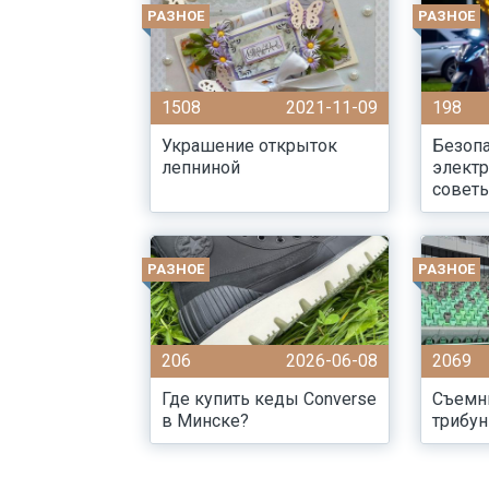
РАЗНОЕ
РАЗНОЕ
1508
2021-11-09
198
Украшение открыток
Безопа
лепниной
электр
советы
РАЗНОЕ
РАЗНОЕ
206
2026-06-08
2069
Где купить кеды Converse
Съемн
в Минске?
трибу