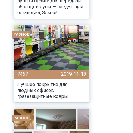
лунной орбите для передачи
образцов луны — следующая
остановка, Земля!
РАЗНОЕ
7467
2019-11-18
Лучшее покрытие для
людных офисов
грязезащитные ковры
РАЗНОЕ