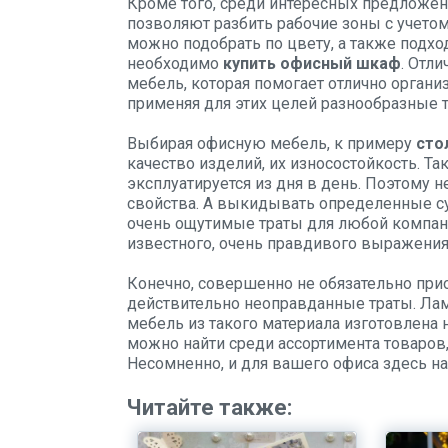
Кроме того, среди интересных предложе
позволяют разбить рабочие зоны с учето
можно подобрать по цвету, а также подхо
необходимо
купить офисный шкаф
. Отл
мебель, которая помогает отлично органи
применяя для этих целей разнообразные т
Выбирая офисную мебель, к примеру
сто
качество изделий, их износостойкость. Та
эксплуатируется из дня в день. Поэтому 
свойства. А выкидывать определенные с
очень ощутимые траты для любой компани
известного, очень правдивого выражения,
Конечно, совершенно не обязательно прио
действительно неоправданные траты. Лам
мебель из такого материала изготовлена 
можно найти среди ассортимента товаров
Несомненно, и для вашего офиса здесь н
Читайте также: