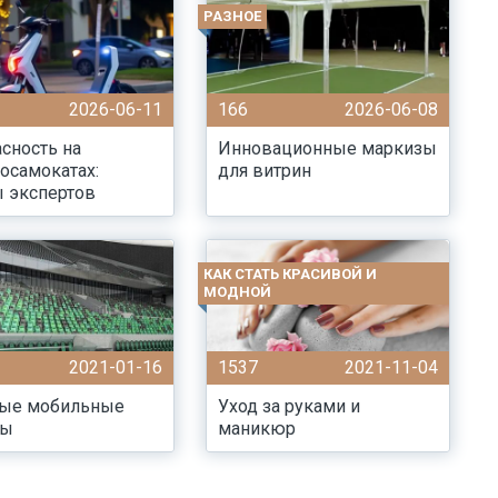
РАЗНОЕ
2026-06-11
166
2026-06-08
сность на
Инновационные маркизы
осамокатах:
для витрин
 экспертов
КАК СТАТЬ КРАСИВОЙ И
МОДНОЙ
2021-01-16
1537
2021-11-04
ые мобильные
Уход за руками и
ны
маникюр