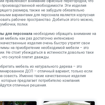
ний привлекают внимание офисные перегородки, что
м производственной необходимости. Эти изделия
дящего размера, также не забудьте обязательно
ичными вариантами для персонала является корпусная
зовать рабочее пространство. Добиться этого можно,
умбочки, полки.
лы для персонала
необходимо обращать внимание на
кая мебель как раз достаточно интенсивно
некачественные изделия очень быстро утратят свои
уммы на приобретение необходимой мебели – это
и. Не стоит убеждаться в истинности довольно таки
 что скупой платит дважды.
бретать мебель из натурального дерева – это
инированное ДСП – отличный вариант, только если
на совесть. Именно такие качественные изделия
, которые предлагает потребителю компания.
айдутся отличные решения.