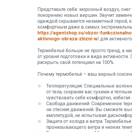
Представьте себе: морозный воздух, снег 
покорению новых вершин. Звучит заманчи
одеждой скрывается незаметный герой, к
комфортным даже в самых экстремальны
https://agentshop.su/obzor-funkczionalno
aktivnogo-obraza-zhizni-w/
для активного 
Термобельё больше не просто тренд, а н
от уровня подготовки и вида активности. 
раскрыть свой потенциал на 100%.
Почему термобельё – ваш верный союзн
Теплорегуляция: Специальные волокна
от тела, сохраняя вас сухими и тёплы
чувствовать себя комфортно, избегая
Свобода движений: Современное термо
не стесняя движений. Вы сможете в
амплитудой, не испытывая дискомфор
Защита от холода и ветра: Термобельё
пронизывающего ветра и низких темп