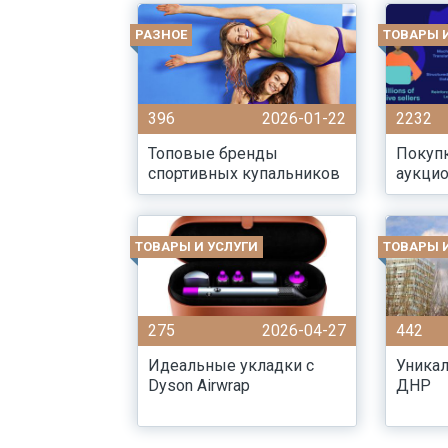
РАЗНОЕ
ТОВАРЫ 
396
2026-01-22
2232
Топовые бренды
Покупк
спортивных купальников
аукцио
ТОВАРЫ И УСЛУГИ
ТОВАРЫ 
275
2026-04-27
442
Идеальные укладки с
Уника
Dyson Airwrap
ДНР