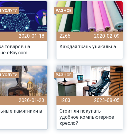
И УСЛУГИ
РАЗНОЕ
2020-01-18
2266
2020-02-09
а товаров на
Каждая ткань уникальна
не eBay.com
И УСЛУГИ
РАЗНОЕ
2026-01-23
1203
2023-08-05
льные памятники в
Стоит ли покупать
удобное компьютерное
кресло?