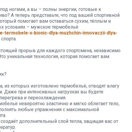
под ногами, а вы – полны энергии, готовые к
во? А теперь представьте, что под вашей спортивной
оторый помогает вам оставаться сухим, тёплым и
х условиях – мужское термобельё
e-termobele-x-bionic-dlya-muzhchin-innovaczii-dlya-
спорта.
астоящий прорыв для каждого спортсмена, независимо
Это уникальная технология, которая помогает вам
ик?
, из которых изготовлено термобельё, отводят влагу
ми. Даже при интенсивных нагрузках вы будете
 перегрева и переохлаждения.
бельё невероятно эластично и мягко облегает тело,
ыполнять любые упражнения с максимальной
та.
 создаёт дополнительный слой тепла, защищая вас от
ератур.