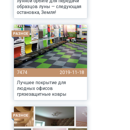
лунной орбите для передачи
образцов луны — следующая
остановка, Земля!
РАЗНОЕ
7474
2019-11-18
Лучшее покрытие для
людных офисов
грязезащитные ковры
РАЗНОЕ