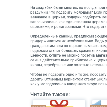
На свадьбах были многие, но всегда приг
раздумий, что подарить молодым? Если п
венчание в церкви, подарки подбирать ле
запланировано как единственная церемони
светскими, и религиозными. Что подари
Определенные каноны, предписывающие те
придерживаться их необязательно. Ведь р
гражданским, или по церковным законам,
подарком станет большая, красивая икона
ценности, купить ее можно посетив
магаз
семья действительно приближена к церкви
иконы, серебряные или золотые нательные
Чтобы не подарить одно и то же, посовету
дарить. Отличным вариантом станет Библи
как у молодоженов наверняка скоро появ
Читайте также: