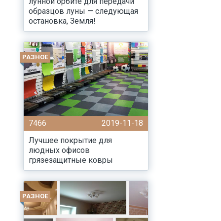
лунной орбите для передачи
образцов луны — следующая
остановка, Земля!
РАЗНОЕ
7466
2019-11-18
Лучшее покрытие для
людных офисов
грязезащитные ковры
РАЗНОЕ