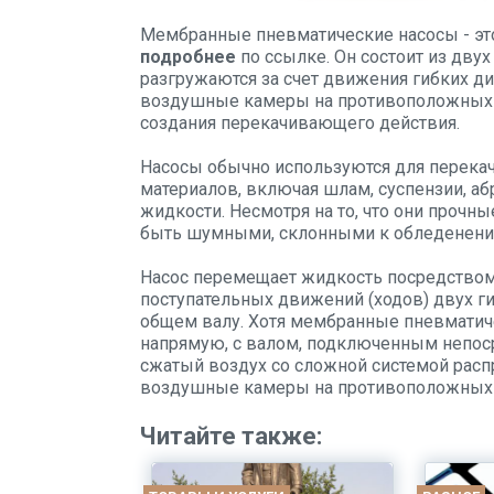
Мембранные пневматические насосы - это
подробнее
по ссылке. Он состоит из дву
разгружаются за счет движения гибких д
воздушные камеры на противоположных с
создания перекачивающего действия.
Насосы обычно используются для перекач
материалов, включая шлам, суспензии, а
жидкости. Несмотря на то, что они прочн
быть шумными, склонными к обледенению
Насос перемещает жидкость посредство
поступательных движений (ходов) двух г
общем валу. Хотя мембранные пневматич
напрямую, с валом, подключенным непоср
сжатый воздух со сложной системой расп
воздушные камеры на противоположных 
Читайте также: