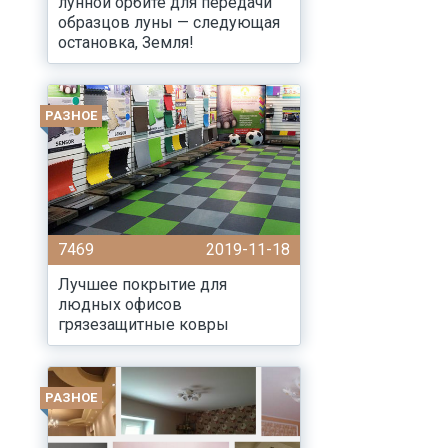
лунной орбите для передачи
образцов луны — следующая
остановка, Земля!
РАЗНОЕ
7469
2019-11-18
Лучшее покрытие для
людных офисов
грязезащитные ковры
РАЗНОЕ