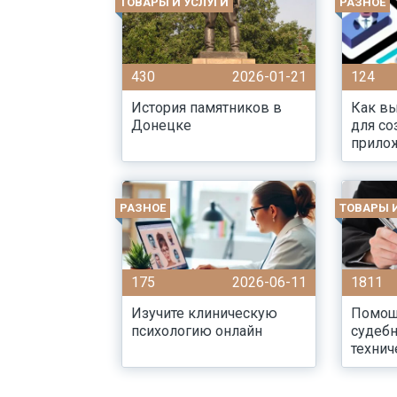
ТОВАРЫ И УСЛУГИ
РАЗНОЕ
430
2026-01-21
124
История памятников в
Как в
Донецке
для со
прило
РАЗНОЕ
ТОВАРЫ 
175
2026-06-11
1811
Изучите клиническую
Помощ
психологию онлайн
судебн
технич