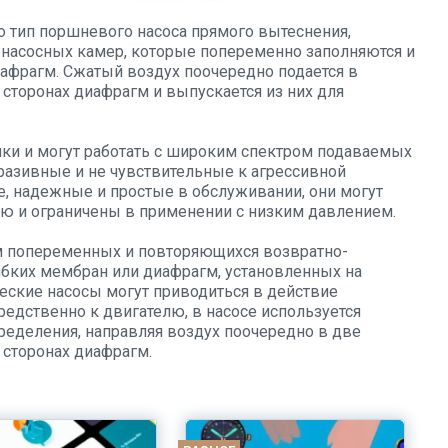
 тип поршневого насоса прямого вытеснения,
х насосных камер, которые попеременно заполняются и
иафрагм. Сжатый воздух поочередно подается в
торонах диафрагм и выпускается из них для
ки и могут работать с широким спектром подаваемых
бразивные и не чувствительные к агрессивной
ые, надежные и простые в обслуживании, они могут
 и ограничены в применении с низким давлением.
м попеременных и повторяющихся возвратно-
ибких мембран или диафрагм, установленных на
еские насосы могут приводиться в действие
едственно к двигателю, в насосе используется
ределения, направляя воздух поочередно в две
сторонах диафрагм.