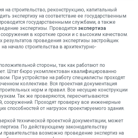
ия на строительство, реконструкцию, капитальный
дить экспертизу на соответствие ее государственным
 проводится государственными службами, а также
ведение экспертизы. Проводится
экспертиза
 сооружения в короткие сроки и с высоким качеством.
х результатов проведения экспертизы застройщик
на начало строительства в архитектурно-
положительной стороны, так как работают по
 лет. Штат бюро укомплектован квалифицированно
ом. При устройстве на работу специалисты проходят
лоченном коллективе. Вся проектная документация
строительных норм и правил. Все несущие конструкции
рузкам. Так же проверяются, пересчитываются
й, сооружений. Проходят проверку все инженерные
щих способностей от нагрузок проектируемого здания.
веркой технической проектной документации, может
спертиза. По действующему законодательству
м правительства возможно проведение экспертиз на