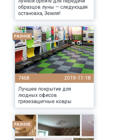
лунной орбите для передачи
образцов луны — следующая
остановка, Земля!
РАЗНОЕ
7468
2019-11-18
Лучшее покрытие для
людных офисов
грязезащитные ковры
РАЗНОЕ