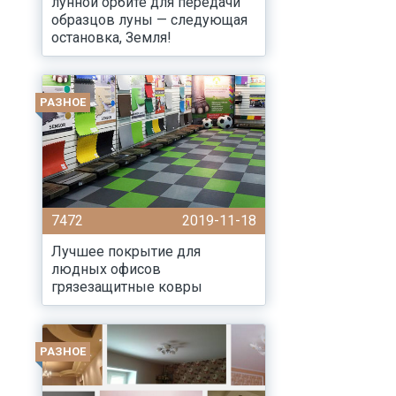
лунной орбите для передачи
образцов луны — следующая
остановка, Земля!
РАЗНОЕ
7472
2019-11-18
Лучшее покрытие для
людных офисов
грязезащитные ковры
РАЗНОЕ