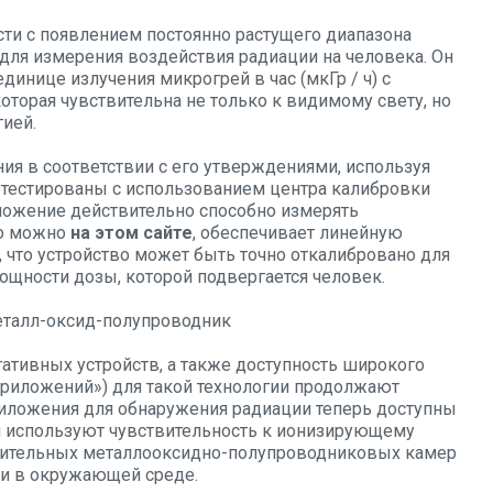
ти с появлением постоянно растущего диапазона
ля измерения воздействия радиации на человека. Он
единице излучения микрогрей в час (мкГр / ч) с
торая чувствительна не только к видимому свету, но
гией.
я в соответствии с его утверждениями, используя
отестированы с использованием центра калибровки
иложение действительно способно измерять
го можно
на этом сайте
, обеспечивает линейную
, что устройство может быть точно откалибровано для
щности дозы, которой подвергается человек.
еталл-оксид-полупроводник
ативных устройств, а также доступность широкого
риложений») для такой технологии продолжают
риложения для обнаружения радиации теперь доступны
я используют чувствительность к ионизирующему
ительных металлооксидно-полупроводниковых камер
ии в окружающей среде.