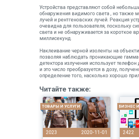
Устройства представляют собой небольш
обнаружения видимого света , но также 
лучей и рентгеновских лучей. Реакция ус
очевидна для пользователя, поскольку с
света и не обнаруживается за короткое в
миллисекунд.
Наклеивание черной изоленты на объекти
позволяя наблюдать проникающие гамма-п
детектора излучения использует телефон
и это число преобразуется в дозу, получ
определение того, насколько хорошо при
Читайте также:
ТОВАРЫ И УСЛУГИ
БИЗНЕС 
2023
2020-11-01
2422