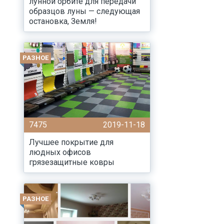
лунной орбите для передачи
образцов луны — следующая
остановка, Земля!
РАЗНОЕ
7475
2019-11-18
Лучшее покрытие для
людных офисов
грязезащитные ковры
РАЗНОЕ