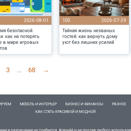
2026-08-01
100
2026-07-29
ия безопасной
Тайная жизнь незваных
и: как не потерять
гостей: как вернуть дому
е в мире игровых
уют без лишних усилий
тов
3
…
68
→
ИРУЕМ
МЕБЕЛЬ И ИНТЕРЬЕР
БИЗНЕС И ФИНАНСЫ
РАЗНОЕ
КАК СТАТЬ КРАСИВОЙ И МОДНОЙ
е и разрешение не требуется. Arena44.ru не против любого использова