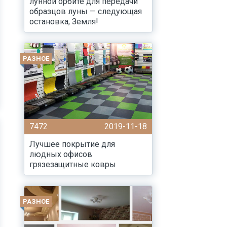
лунной орбите для передачи
образцов луны — следующая
остановка, Земля!
РАЗНОЕ
7472
2019-11-18
Лучшее покрытие для
людных офисов
грязезащитные ковры
РАЗНОЕ