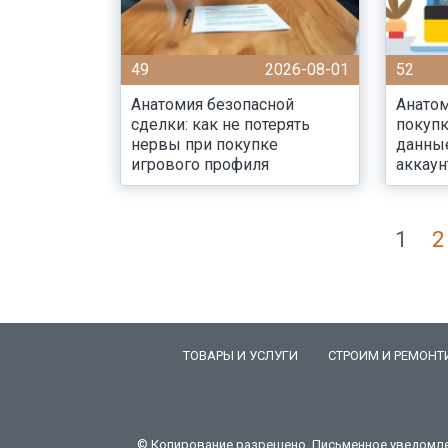
49
2026-08-01
52
Анатомия безопасной
Анатом
сделки: как не потерять
покупк
нервы при покупке
данны
игрового профиля
аккаун
1
2
ТОВАРЫ И УСЛУГИ
СТРОИМ И РЕМОНТ
© Копирование разрешено. Письменное уведомлени