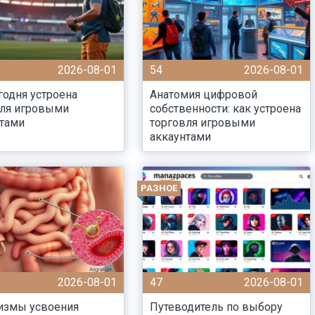
2026-08-01
54
2026-08-01
годня устроена
Анатомия цифровой
вля игровыми
собственности: как устроена
нтами
торговля игровыми
аккаунтами
РАЗНОЕ
2026-08-01
47
2026-08-01
измы усвоения
Путеводитель по выбору