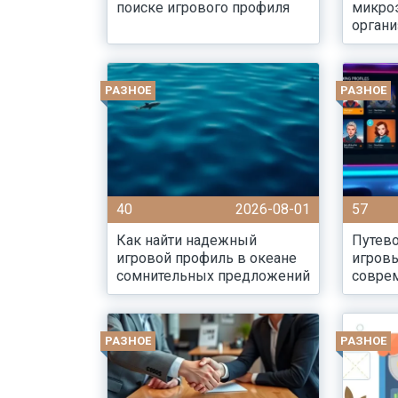
поиске игрового профиля
микро
органи
РАЗНОЕ
РАЗНОЕ
40
2026-08-01
57
Как найти надежный
Путево
игровой профиль в океане
игров
сомнительных предложений
совре
РАЗНОЕ
РАЗНОЕ