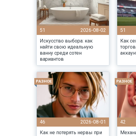
51
2026-08-02
51
Искусство выбора: как
Как се
найти свою идеальную
торго
ванну среди сотен
аккау
вариантов
РАЗНОЕ
РАЗНОЕ
46
2026-08-01
42
Как не потерять нервы при
Механ