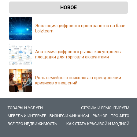
НОВОЕ
Эволюция цифрового пространства на базе
Lolzteam
Анатомия цифрового рынка: как устроены
площадки для торговли аккаунтами
Роль семейного психолога в преодолении
кризисов отношений
ТОВАРЫ И УСЛУГИ
СТРОИМ И РЕМОНТИРУЕМ
МЕБЕЛЬ И ИНТЕРЬЕР
БИЗНЕС И ФИНАНСЫ
РАЗНОЕ
ПРО АВТО
ВСЕ ПРО НЕДВИЖИМОСТЬ
КАК СТАТЬ КРАСИВОЙ И МОДНОЙ