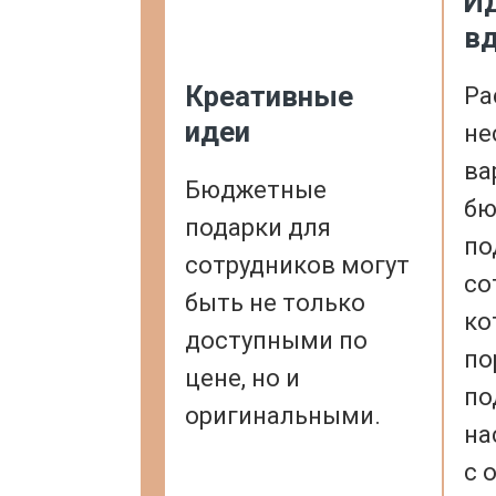
Ид
в
Креативные
Ра
идеи
не
ва
Бюджетные
бю
подарки для
по
сотрудников могут
со
быть не только
ко
доступными по
по
цене, но и
по
оригинальными.
на
с 