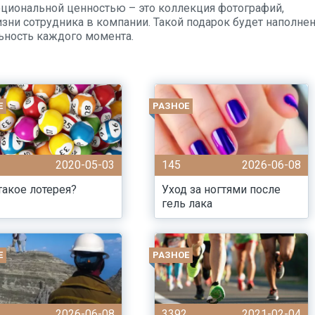
циональной ценностью – это коллекция фотографий,
ни сотрудника в компании. Такой подарок будет наполне
ьность каждого момента.
Е
РАЗНОЕ
1
2020-05-03
145
2026-06-08
такое лотерея?
Уход за ногтями после
гель лака
Е
РАЗНОЕ
2026-06-08
3392
2021-02-04