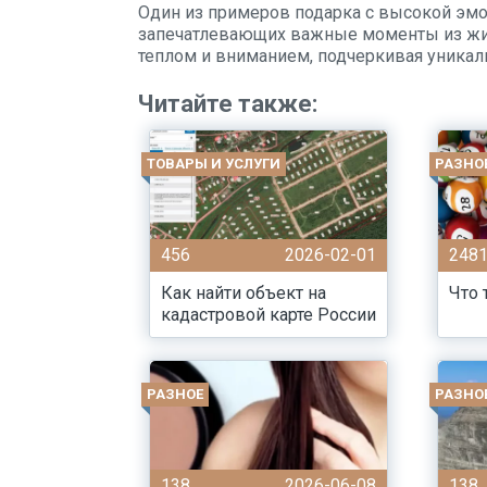
Один из примеров подарка с высокой эмо
запечатлевающих важные моменты из жиз
теплом и вниманием, подчеркивая уникал
Читайте также:
ТОВАРЫ И УСЛУГИ
РАЗНО
456
2026-02-01
248
Как найти объект на
Что 
кадастровой карте России
РАЗНОЕ
РАЗНО
138
2026-06-08
138