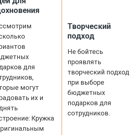
еи для
дохновения
Творческий
ссмотрим
подход
сколько
риантов
Не бойтесь
джетных
проявлять
дарков для
творческий подход
трудников,
при выборе
торые могут
бюджетных
радовать их и
подарков для
днять
сотрудников.
строение: Кружка
оригинальным