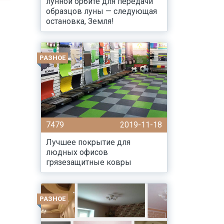
лунной орбите для передачи
образцов луны — следующая
остановка, Земля!
РАЗНОЕ
7479
2019-11-18
Лучшее покрытие для
людных офисов
грязезащитные ковры
РАЗНОЕ