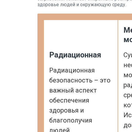
здоровье людей и окружающую среду.
М
мо
Радиационная
Су
не
Радиационная
мо
безопасность – это
ра
важный аспект
ср
обеспечения
ко
здоровья и
Ис
благополучия
до
людей.