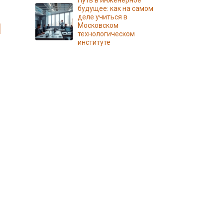
Путь в инженерное
будущее: как на самом
деле учиться в
Московском
технологическом
институте