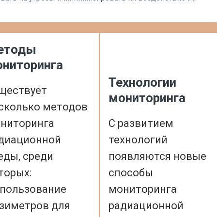
етоды
ниторинга
Технологии
ществует
мониторинга
сколько методов
ниторинга
С развитием
диационной
технологий
еды, среди
появляются новые
торых:
способы
пользование
мониторинга
зиметров для
радиационной