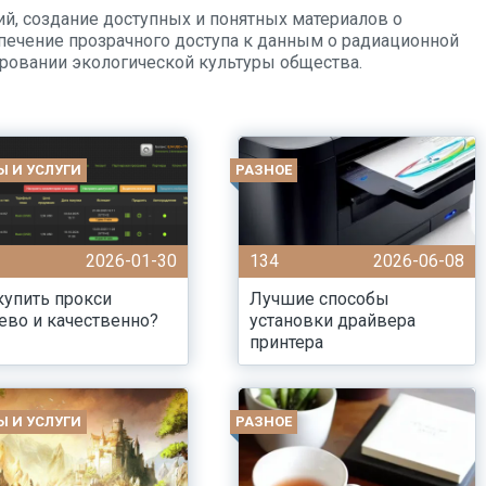
, создание доступных и понятных материалов о
спечение прозрачного доступа к данным о радиационной
ровании экологической культуры общества.
Ы И УСЛУГИ
РАЗНОЕ
2026-01-30
134
2026-06-08
купить прокси
Лучшие способы
во и качественно?
установки драйвера
принтера
Ы И УСЛУГИ
РАЗНОЕ