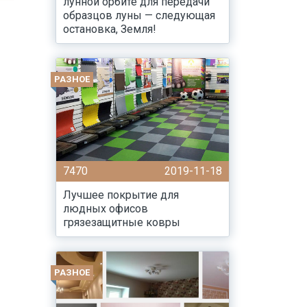
лунной орбите для передачи
образцов луны — следующая
остановка, Земля!
РАЗНОЕ
7470
2019-11-18
Лучшее покрытие для
людных офисов
грязезащитные ковры
РАЗНОЕ