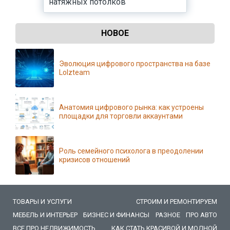
натяжных потолков
НОВОЕ
Эволюция цифрового пространства на базе
Lolzteam
Анатомия цифрового рынка: как устроены
площадки для торговли аккаунтами
Роль семейного психолога в преодолении
кризисов отношений
ТОВАРЫ И УСЛУГИ
СТРОИМ И РЕМОНТИРУЕМ
МЕБЕЛЬ И ИНТЕРЬЕР
БИЗНЕС И ФИНАНСЫ
РАЗНОЕ
ПРО АВТО
ВСЕ ПРО НЕДВИЖИМОСТЬ
КАК СТАТЬ КРАСИВОЙ И МОДНОЙ