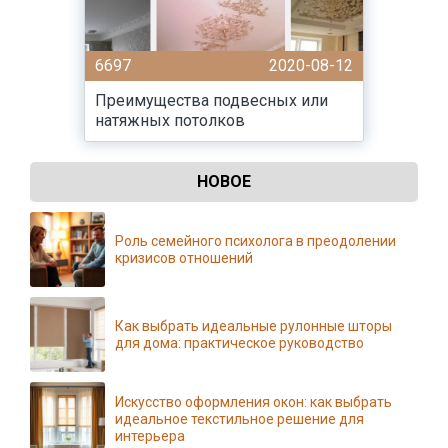
6697
2020-08-12
Преимущества подвесных или
натяжных потолков
НОВОЕ
Роль семейного психолога в преодолении
кризисов отношений
Как выбрать идеальные рулонные шторы
для дома: практическое руководство
Искусство оформления окон: как выбрать
идеальное текстильное решение для
интерьера