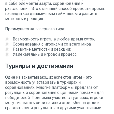
в себе элементы азарта, соревнования и
развлечения. Это отличный способ провести время,
насладиться динамичным геймплеем и развить
меткость и реакцию.
Преимущества лазерного тира:
Возможность играть в любое время суток;
Соревнования с игроками со всего мира;
Развитие меткости и реакции;
Увлекательный игровой процесс.
Турниры и достижения
Один из захватывающих аспектов игры - это
возможность участвовать в турнирах и
соревнованиях. Многие платформы предлагают
регулярные соревнования с ценными призами для
победителей. Принимая участие в турнирах, игроки
могут испытать свои навыки стрельбы на деле и
сравнить свои результаты с другими участниками.