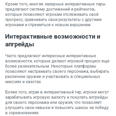
Кроме того, многие лазерные интерактивные тиры
предлагают систему достижений и рейтингов,
которые позволяют игрокам отслеживать свой
прогресс, сравнивать свои результаты с другими
игроками и стремиться к новым вершинам.
Интерактивные возможности и
апгрейды
Часто предлагают интересные интерактивные
возможности, которые делают игровой процесс еще
более увлекательным. Некоторые платформы
позволяют настраивать своего персонажа, выбирать
различное оружие и участвовать в специальных
миссиях и квестах.
Более того, играя в интерактивный тир, игроки могут
зарабатывать игровую валюту и покупать апгрейды
для своего персонажа или оружия, что позволяет
улучшить свои навыки и повысить шансы на победу
в соревнованиях.