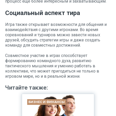
процесс еще более интересным и захватывающим.
Социальный аспект тира
Игра также открывает возможности для общения и
взаимодействия с другими игроками. Во время
соревнований и турниров можно завести новых
друзей, обсудить стратегии игры и даже создать
команду для совместных достижений.
Совместное участие в играх способствует
формированию командного духа, развитию
тактического мышления и умению работать в
коллективе, что может пригодиться не только в
игровом мире, но и в реальной жизни.
Читайте также:
БИЗНЕС И ФИНАНСЫ