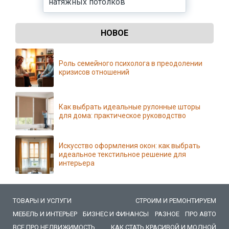
натяжных потолков
НОВОЕ
Роль семейного психолога в преодолении
кризисов отношений
Как выбрать идеальные рулонные шторы
для дома: практическое руководство
Искусство оформления окон: как выбрать
идеальное текстильное решение для
интерьера
ТОВАРЫ И УСЛУГИ
СТРОИМ И РЕМОНТИРУЕМ
МЕБЕЛЬ И ИНТЕРЬЕР
БИЗНЕС И ФИНАНСЫ
РАЗНОЕ
ПРО АВТО
ВСЕ ПРО НЕДВИЖИМОСТЬ
КАК СТАТЬ КРАСИВОЙ И МОДНОЙ