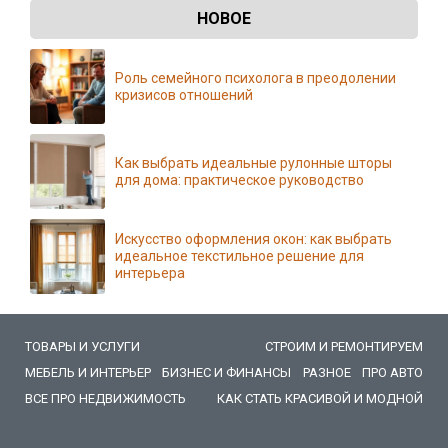
НОВОЕ
Роль семейного психолога в преодолении
кризисов отношений
Как выбрать идеальные рулонные шторы
для дома: практическое руководство
Искусство оформления окон: как выбрать
идеальное текстильное решение для
интерьера
ТОВАРЫ И УСЛУГИ
СТРОИМ И РЕМОНТИРУЕМ
МЕБЕЛЬ И ИНТЕРЬЕР
БИЗНЕС И ФИНАНСЫ
РАЗНОЕ
ПРО АВТО
ВСЕ ПРО НЕДВИЖИМОСТЬ
КАК СТАТЬ КРАСИВОЙ И МОДНОЙ