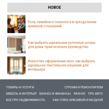
НОВОЕ
Роль семейного психолога в преодолении
кризисов отношений
Как выбрать идеальные рулонные шторы
для дома: практическое руководство
Искусство оформления окон: как выбрать
идеальное текстильное решение для
интерьера
ТОВАРЫ И УСЛУГИ
СТРОИМ И РЕМОНТИРУЕМ
МЕБЕЛЬ И ИНТЕРЬЕР
БИЗНЕС И ФИНАНСЫ
РАЗНОЕ
ПРО АВТО
ВСЕ ПРО НЕДВИЖИМОСТЬ
КАК СТАТЬ КРАСИВОЙ И МОДНОЙ