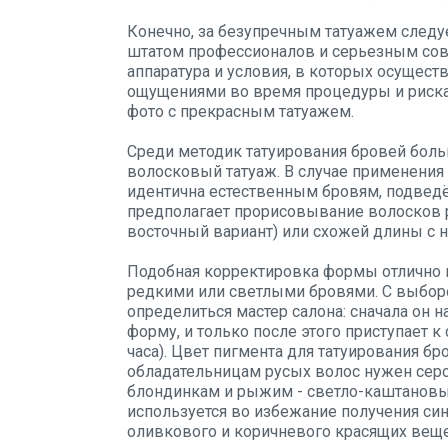
Конечно, за безупречным татуажем следу
штатом профессионалов и серьезным со
аппаратура и условия, в которых осущест
ощущениями во время процедуры и риска
фото с прекрасным татуажем.
Среди методик татуирования бровей боль
волосковый татуаж. В случае применения
идентична естественным бровям, подвед
предполагает прорисовывание волосков 
восточный вариант) или схожей длины с н
Подобная корректировка формы отлично 
редкими или светлыми бровями. С выбор
определиться мастер салона: сначала он 
форму, и только после этого приступает к
часа). Цвет пигмента для татуирования бр
обладательницам русых волос нужен сер
блондинкам и рыжим - светло-каштановый
используется во избежание получения син
оливкового и коричневого красящих веще