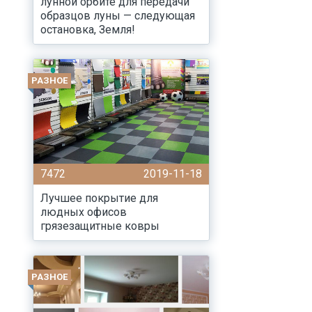
лунной орбите для передачи
образцов луны — следующая
остановка, Земля!
РАЗНОЕ
7472
2019-11-18
Лучшее покрытие для
людных офисов
грязезащитные ковры
РАЗНОЕ