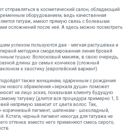
ет отправляться в косметический салон, обладающий
временным оборудованием, ведь качественная
вляется татуаж, имеют прямую связь с болевыми
ми осложнений после неё. А здесь
можно посмотреть
шим успехом пользуются две - мягкая растушёвка и
 первой методики смоделированная линия бровей
ённым тушью. Волосковый макияж, в свою очередь,
разной длины до самых кончиков (сложный
аклоном к хвостику (европейский вариант).
подойдёт также женщинам, одаренным с рождения
ом нового обрамления «зеркала души» поможет
наносит на лицо эскиз, показывая клиенту будущую
 самому татуажу (длится вся процедура примерно 1, 5
овей напрямую зависит от цвета волос. Так,
о-коричневый пигмент, шатенкам - шоколадный,
. Кстати, чёрный пигмент никогда для татуажа не
его оттенка: вместо него применяют смесь серого,
ств.