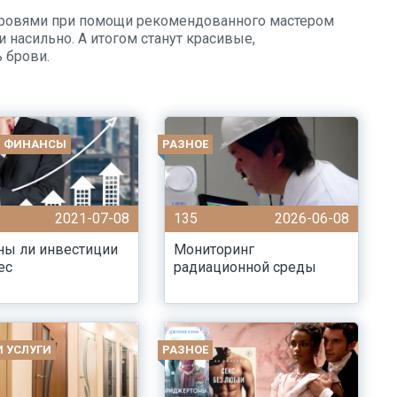
бровями при помощи рекомендованного мастером
 насильно. А итогом станут красивые,
 брови.
И ФИНАНСЫ
РАЗНОЕ
2021-07-08
135
2026-06-08
ны ли инвестиции
Мониторинг
ес
радиационной среды
И УСЛУГИ
РАЗНОЕ