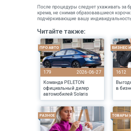
После процедуры следует ухаживать за 
крема, не снимая образовавшиеся корочки
подчёркивающие вашу индивидуальность
Читайте также:
ПРО АВТО
БИЗНЕС 
179
2026-06-27
1612
Команда PELETON
Выгод
официальный дилер
в бизн
автомобилей Solaris
РАЗНОЕ
ТОВАРЫ 