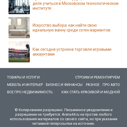
деле учиться в Московском технологическом
институте
Искусство выбора: как найти свою
идеальную ванну среди сотен вариантов
Как сегодня устроена торговля игровыми
аккаунтами
ТОВАРЫ И УСЛУГИ
СТРОИМ И РЕМОНТИРУЕМ
МЕБЕЛЬ И ИНТЕРЬЕР
БИЗНЕС И ФИНАНСЫ
РАЗНОЕ
ПРО АВТО
ВСЕ ПРО НЕДВИЖИМОСТЬ
КАК СТАТЬ КРАСИВОЙ И МОДНОЙ
© Копирование разрешено. Письменное уведомление и
разрешение не требуется. Arena44.ru не против любого
использования материалов со своего сайта, но при указании
читаемой гиперссылки на источник.