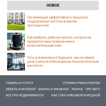
НОВОЕ
Организация эффективного процесса
поддержания чистоты в жилом
пространстве
Как выбрать рабочее кресло, которое не
превратит ваш позвоночник в
вопросительный знак
Путь в инженерное будущее: как на самом
деле учиться в Московском технологическом
институте
ТОВАРЫ И УСЛУГИ
СТРОИМ И РЕМОНТИРУЕМ
МЕБЕЛЬ И ИНТЕРЬЕР
БИЗНЕС И ФИНАНСЫ
РАЗНОЕ
ПРО АВТО
ВСЕ ПРО НЕДВИЖИМОСТЬ
КАК СТАТЬ КРАСИВОЙ И МОДНОЙ