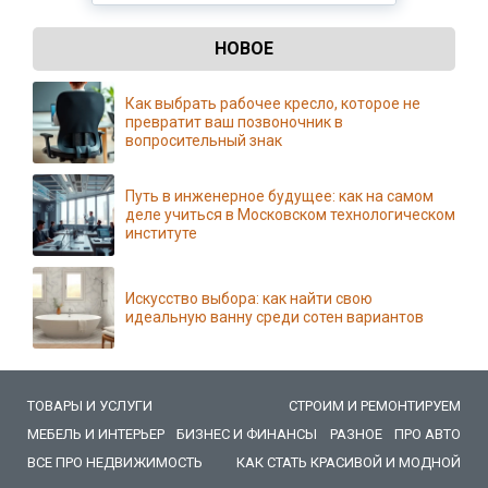
НОВОЕ
Как выбрать рабочее кресло, которое не
превратит ваш позвоночник в
вопросительный знак
Путь в инженерное будущее: как на самом
деле учиться в Московском технологическом
институте
Искусство выбора: как найти свою
идеальную ванну среди сотен вариантов
ТОВАРЫ И УСЛУГИ
СТРОИМ И РЕМОНТИРУЕМ
МЕБЕЛЬ И ИНТЕРЬЕР
БИЗНЕС И ФИНАНСЫ
РАЗНОЕ
ПРО АВТО
ВСЕ ПРО НЕДВИЖИМОСТЬ
КАК СТАТЬ КРАСИВОЙ И МОДНОЙ