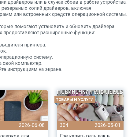
и драйверов или в случае сбоев в работе устройства.
 резервных копий драйверов, включая
рамм или встроенных средств операционной системы.
орые помогают установить и обновить драйвера
их предоставляют расширенные функции:
зводителя принтера.
ок.
операционную систему.
а свой компьютер.
йте инструкциям на экране.
ТОВАРЫ И УСЛУГИ
2026-06-08
304
2026-05-01
одарков для
Где купить гель лак в