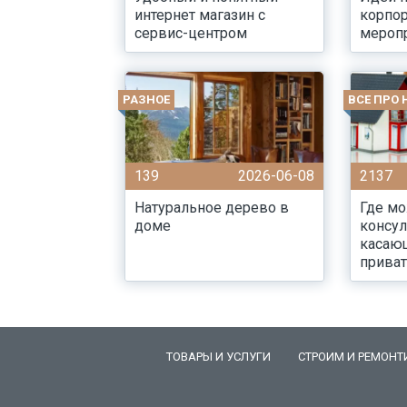
интернет магазин с
корпо
сервис-центром
мероп
РАЗНОЕ
ВСЕ ПРО
139
2026-06-08
2137
Натуральное дерево в
Где мо
доме
консул
касаю
прива
ТОВАРЫ И УСЛУГИ
СТРОИМ И РЕМОНТ