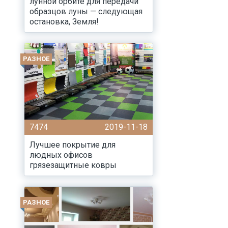
лунной орбите для передачи
образцов луны — следующая
остановка, Земля!
РАЗНОЕ
7474
2019-11-18
Лучшее покрытие для
людных офисов
грязезащитные ковры
РАЗНОЕ