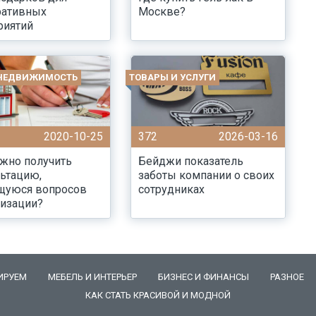
ративных
Москве?
риятий
 НЕДВИЖИМОСТЬ
ТОВАРЫ И УСЛУГИ
2020-10-25
372
2026-03-16
жно получить
Бейджи показатель
ьтацию,
заботы компании о своих
щуюся вопросов
сотрудниках
тизации?
ИРУЕМ
МЕБЕЛЬ И ИНТЕРЬЕР
БИЗНЕС И ФИНАНСЫ
РАЗНОЕ
КАК СТАТЬ КРАСИВОЙ И МОДНОЙ