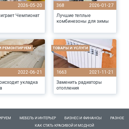
2026-05-20
368
2026-01-27
играет Чемпионат
Лучшие теплые
комбинезоны для зимы
И РЕМОНТИРУЕМ
ТОВАРЫ И УСЛУГИ
2022-06-21
1663
2021-11-21
оисходит укладка
Заменить радиаторы
а
отопления
ИРУЕМ
МЕБЕЛЬ И ИНТЕРЬЕР
БИЗНЕС И ФИНАНСЫ
РАЗНОЕ
КАК СТАТЬ КРАСИВОЙ И МОДНОЙ