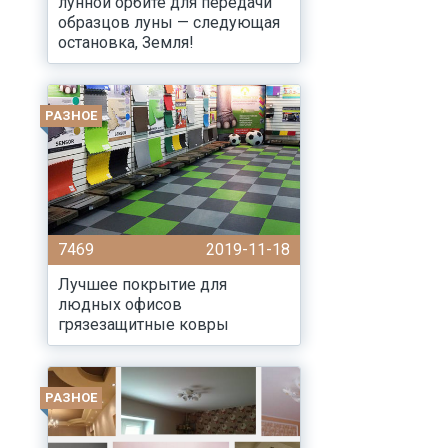
лунной орбите для передачи
образцов луны — следующая
остановка, Земля!
РАЗНОЕ
7469
2019-11-18
Лучшее покрытие для
людных офисов
грязезащитные ковры
РАЗНОЕ