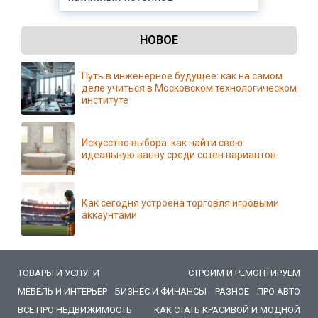
НОВОЕ
Путь в инженерное будущее: как на самом
деле учиться в Московском технологическом
институте
Искусство выбора: как найти свою
идеальную ванну среди сотен вариантов
Как сегодня устроена торговля игровыми
аккаунтами
ТОВАРЫ И УСЛУГИ
СТРОИМ И РЕМОНТИРУЕМ
МЕБЕЛЬ И ИНТЕРЬЕР
БИЗНЕС И ФИНАНСЫ
РАЗНОЕ
ПРО АВТО
ВСЕ ПРО НЕДВИЖИМОСТЬ
КАК СТАТЬ КРАСИВОЙ И МОДНОЙ