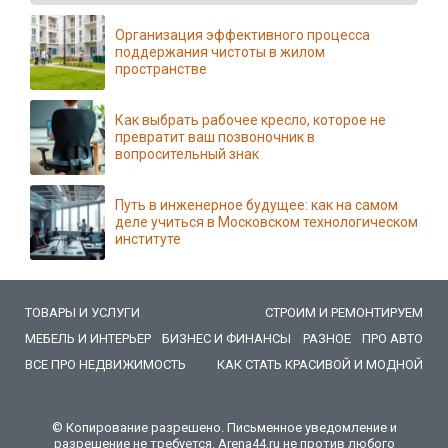
Организация эффективного процесса
поддержания чистоты в жилом
пространстве
Как выбрать рабочее кресло, которое не
превратит ваш позвоночник в
вопросительный знак
Путь в инженерное будущее: как на самом
деле учиться в Московском технологическом
институте
ТОВАРЫ И УСЛУГИ
СТРОИМ И РЕМОНТИРУЕМ
МЕБЕЛЬ И ИНТЕРЬЕР
БИЗНЕС И ФИНАНСЫ
РАЗНОЕ
ПРО АВТО
ВСЕ ПРО НЕДВИЖИМОСТЬ
КАК СТАТЬ КРАСИВОЙ И МОДНОЙ
© Копирование разрешено. Письменное уведомление и
разрешение не требуется. Arena44.ru не против любого