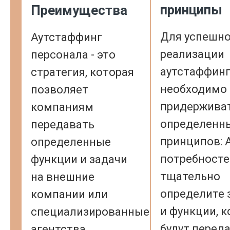
принципы
Преимущества
Для успешн
Аутстаффинг
реализации
персонала - это
аутстаффин
стратегия, которая
необходимо
позволяет
придержива
компаниям
определенн
передавать
принципов: 
определенные
потребносте
функции и задачи
тщательно
на внешние
определите 
компании или
и функции, 
специализированные
будут перед
агентства.