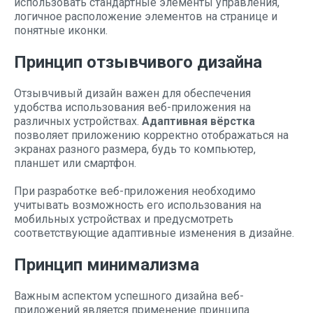
использовать стандартные элементы управления,
логичное расположение элементов на странице и
понятные иконки.
Принцип отзывчивого дизайна
Отзывчивый дизайн важен для обеспечения
удобства использования веб-приложения на
различных устройствах.
Адаптивная вёрстка
позволяет приложению корректно отображаться на
экранах разного размера, будь то компьютер,
планшет или смартфон.
При разработке веб-приложения необходимо
учитывать возможность его использования на
мобильных устройствах и предусмотреть
соответствующие адаптивные изменения в дизайне.
Принцип минимализма
Важным аспектом успешного дизайна веб-
приложений является применение принципа