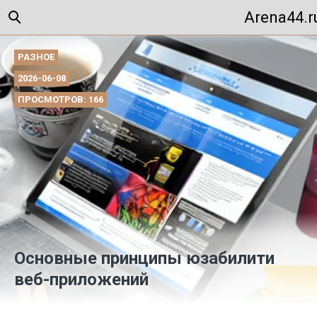
Arena44.r
РАЗНОЕ
2026-06-08
ПРОСМОТРОВ: 166
Основные принципы юзабилити
веб-приложений