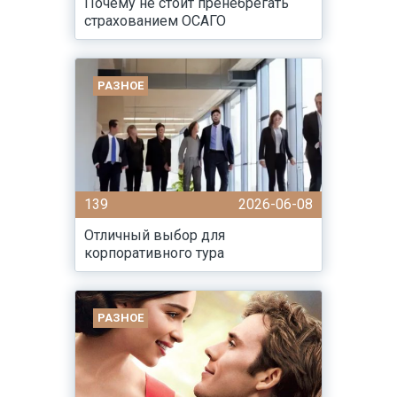
Почему не стоит пренебрегать
страхованием ОСАГО
РАЗНОЕ
139
2026-06-08
Отличный выбор для
корпоративного тура
РАЗНОЕ