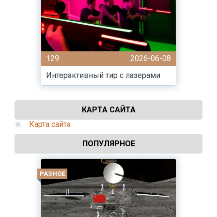
129
2026-06-08
Интерактивный тир с лазерами
КАРТА САЙТА
Карта сайта
ПОПУЛЯРНОЕ
РАЗНОЕ