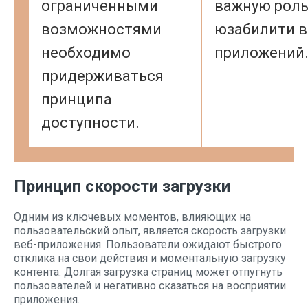
ограниченными
важную роль
возможностями
юзабилити в
необходимо
приложений
придерживаться
принципа
доступности.
Принцип скорости загрузки
Одним из ключевых моментов, влияющих на
пользовательский опыт, является скорость загрузки
веб-приложения. Пользователи ожидают быстрого
отклика на свои действия и моментальную загрузку
контента. Долгая загрузка страниц может отпугнуть
пользователей и негативно сказаться на восприятии
приложения.