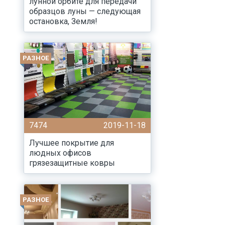
лунной орбите для передачи
образцов луны — следующая
остановка, Земля!
РАЗНОЕ
7474
2019-11-18
Лучшее покрытие для
людных офисов
грязезащитные ковры
РАЗНОЕ