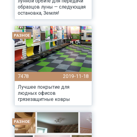
лунной орбите для передачи
образцов луны — следующая
остановка, Земля!
РАЗНОЕ
7478
2019-11-18
Лучшее покрытие для
людных офисов
грязезащитные ковры
РАЗНОЕ