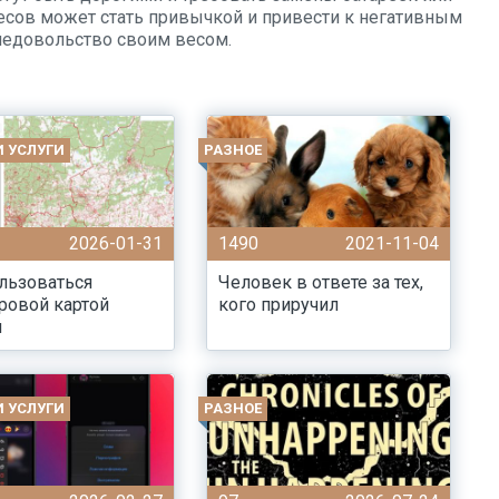
весов может стать привычкой и привести к негативным
 недовольство своим весом.
И УСЛУГИ
РАЗНОЕ
2026-01-31
1490
2021-11-04
льзоваться
Человек в ответе за тех,
ровой картой
кого приручил
и
И УСЛУГИ
РАЗНОЕ