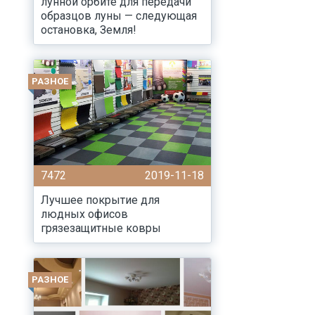
лунной орбите для передачи
образцов луны — следующая
остановка, Земля!
РАЗНОЕ
7472
2019-11-18
Лучшее покрытие для
людных офисов
грязезащитные ковры
РАЗНОЕ