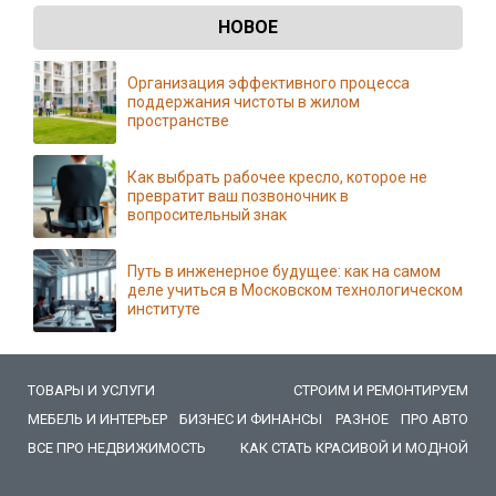
НОВОЕ
Организация эффективного процесса
поддержания чистоты в жилом
пространстве
Как выбрать рабочее кресло, которое не
превратит ваш позвоночник в
вопросительный знак
Путь в инженерное будущее: как на самом
деле учиться в Московском технологическом
институте
ТОВАРЫ И УСЛУГИ
СТРОИМ И РЕМОНТИРУЕМ
МЕБЕЛЬ И ИНТЕРЬЕР
БИЗНЕС И ФИНАНСЫ
РАЗНОЕ
ПРО АВТО
ВСЕ ПРО НЕДВИЖИМОСТЬ
КАК СТАТЬ КРАСИВОЙ И МОДНОЙ