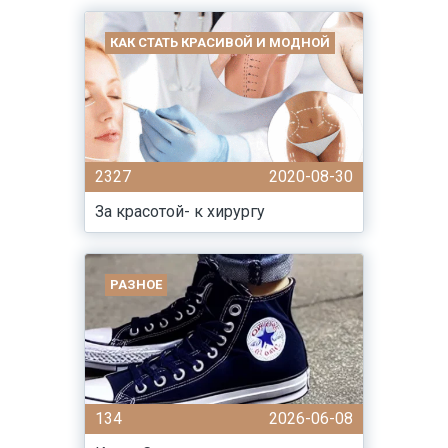
КАК СТАТЬ КРАСИВОЙ И МОДНОЙ
2327
2020-08-30
За красотой- к хирургу
РАЗНОЕ
134
2026-06-08