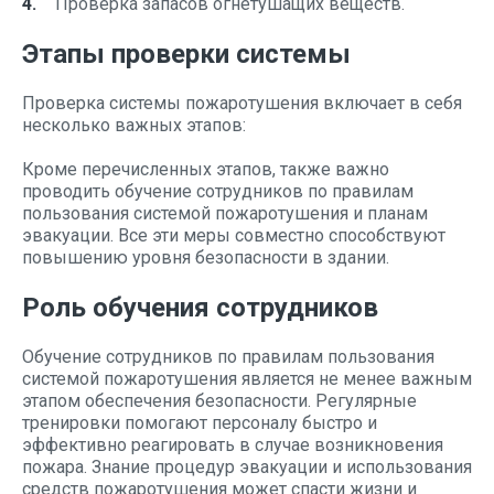
Проверка запасов огнетушащих веществ.
Этапы проверки системы
Проверка системы пожаротушения включает в себя
несколько важных этапов:
Кроме перечисленных этапов, также важно
проводить обучение сотрудников по правилам
пользования системой пожаротушения и планам
эвакуации. Все эти меры совместно способствуют
повышению уровня безопасности в здании.
Роль обучения сотрудников
Обучение сотрудников по правилам пользования
системой пожаротушения является не менее важным
этапом обеспечения безопасности. Регулярные
тренировки помогают персоналу быстро и
эффективно реагировать в случае возникновения
пожара. Знание процедур эвакуации и использования
средств пожаротушения может спасти жизни и