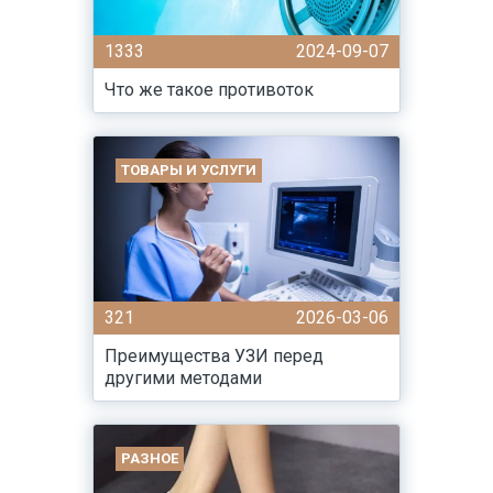
1333
2024-09-07
Что же такое противоток
ТОВАРЫ И УСЛУГИ
321
2026-03-06
Преимущества УЗИ перед
другими методами
РАЗНОЕ