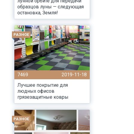
лунной орбите для передачи
образцов луны — следующая
остановка, Земля!
РАЗНОЕ
7469
2019-11-18
Лучшее покрытие для
людных офисов
грязезащитные ковры
РАЗНОЕ