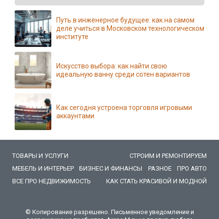
Путь в инженерное будущее: как на самом
деле учиться в Московском технологическом
институте
Искусство выбора: как найти свою
идеальную ванну среди сотен вариантов
Как сегодня устроена торговля игровыми
аккаунтами
ТОВАРЫ И УСЛУГИ
СТРОИМ И РЕМОНТИРУЕМ
МЕБЕЛЬ И ИНТЕРЬЕР
БИЗНЕС И ФИНАНСЫ
РАЗНОЕ
ПРО АВТО
ВСЕ ПРО НЕДВИЖИМОСТЬ
КАК СТАТЬ КРАСИВОЙ И МОДНОЙ
© Копирование разрешено. Письменное уведомление и