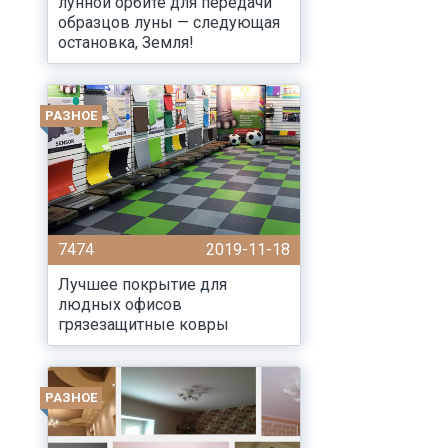
лунной орбите для передачи
образцов луны — следующая
остановка, Земля!
РАЗНОЕ
7474
2019-11-18
Лучшее покрытие для
людных офисов
грязезащитные ковры
РАЗНОЕ