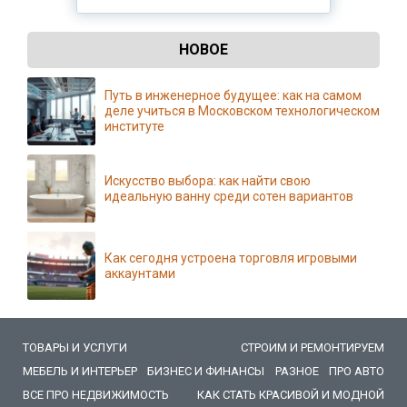
НОВОЕ
Путь в инженерное будущее: как на самом
деле учиться в Московском технологическом
институте
Искусство выбора: как найти свою
идеальную ванну среди сотен вариантов
Как сегодня устроена торговля игровыми
аккаунтами
ТОВАРЫ И УСЛУГИ
СТРОИМ И РЕМОНТИРУЕМ
МЕБЕЛЬ И ИНТЕРЬЕР
БИЗНЕС И ФИНАНСЫ
РАЗНОЕ
ПРО АВТО
ВСЕ ПРО НЕДВИЖИМОСТЬ
КАК СТАТЬ КРАСИВОЙ И МОДНОЙ