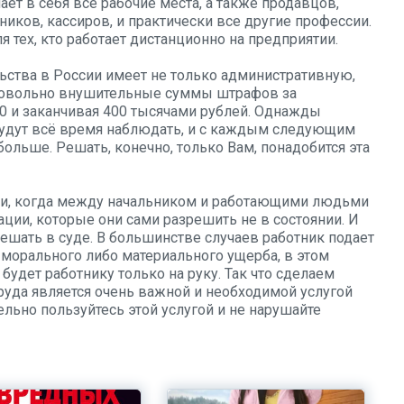
ет в себя все рабочие места, а также продавцов,
иков, кассиров, и практически все другие профессии.
 тех, кто работает дистанционно на предприятии.
ьства в России имеет не только административную,
 Довольно внушительные суммы штрафов за
50 и заканчивая 400 тысячами рублей. Однажды
будут всё время наблюдать, и с каждым следующим
больше. Решать, конечно, только Вам, понадобится эта
ции, когда между начальником и работающими людьми
ции, которые они сами разрешить не в состоянии. И
шать в суде. В большинстве случаев работник подает
 морального либо материального ущерба, в этом
будет работнику только на руку. Так что сделаем
руда является очень важной и необходимой услугой
ельно пользуйтесь этой услугой и не нарушайте