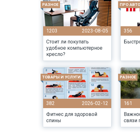
РАЗНОЕ
ПРО АВТ
1203
2023-08-05
356
Стоит ли покупать
Быстро
удобное компьютерное
кресло?
ТОВАРЫ И УСЛУГИ
РАЗНОЕ
382
2026-02-12
161
Фитнес для здоровой
Важно
спины
связи 