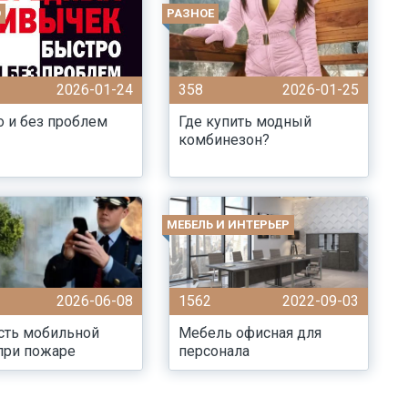
О
РАЗНОЕ
2026-01-24
358
2026-01-25
 и без проблем
Где купить модный
комбинезон?
МЕБЕЛЬ И ИНТЕРЬЕР
2026-06-08
1562
2022-09-03
сть мобильной
Мебель офисная для
при пожаре
персонала