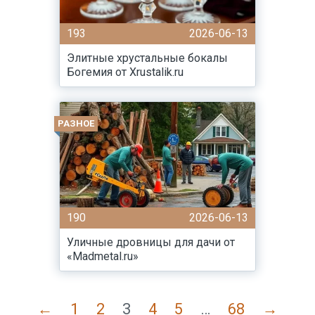
193
2026-06-13
Элитные хрустальные бокалы
Богемия от Xrustalik.ru
РАЗНОЕ
190
2026-06-13
Уличные дровницы для дачи от
«Madmetal.ru»
←
1
2
3
4
5
…
68
→